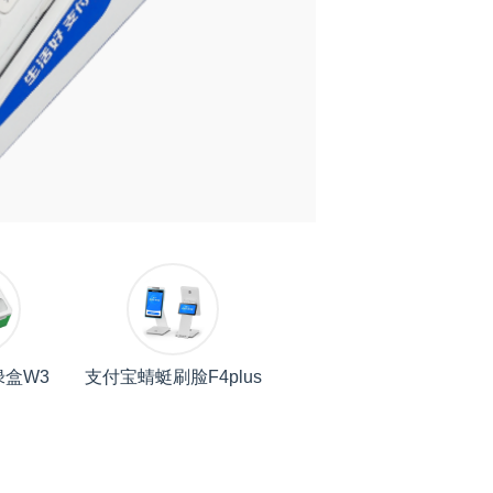
盒W3
支付宝蜻蜓刷脸F4plus